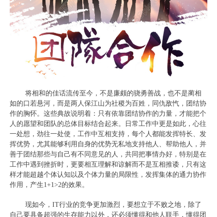
将相和的佳话流传至今，不是廉颇的骁勇善战，也不是蔺相
如的口若悬河，而是两人保江山为社稷为百姓，同仇敌忾，团结协
作的胸怀。这些典故说明着：只有依靠团结协作的力量，才能把个
人的愿望和团队的总体目标结合起来。日常工作中更是如此，心往
一处想，劲往一处使，工作中互相支持，每个人都能发挥特长、发
挥优势，尤其能够利用自身的优势无私地支持他人、帮助他人，并
善于团结那些与自己有不同意见的人，共同把事情办好，特别是在
工作中遇到挫折时，更要相互理解和谅解而不是互相推诿，只有这
样才能超越个体认知以及个体力量的局限性，发挥集体的通力协作
作用，产生1+1>2的效果。
现如今，IT行业的竞争更加激烈，要想立于不败之地，除了
自己要具备超强的生存能力以外，还必须懂得和他人联手，懂得团