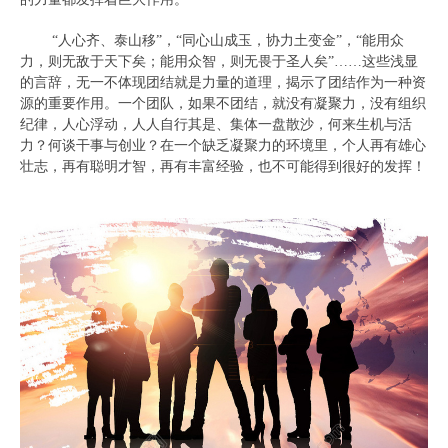
“人心齐、泰山移”，“同心山成玉，协力土变金”，“能用众
力，则无敌于天下矣；能用众智，则无畏于圣人矣”……这些浅显
的言辞，无一不体现团结就是力量的道理，揭示了团结作为一种资
源的重要作用。一个团队，如果不团结，就没有凝聚力，没有组织
纪律，人心浮动，人人自行其是、集体一盘散沙，何来生机与活
力？何谈干事与创业？在一个缺乏凝聚力的环境里，个人再有雄心
壮志，再有聪明才智，再有丰富经验，也不可能得到很好的发挥！