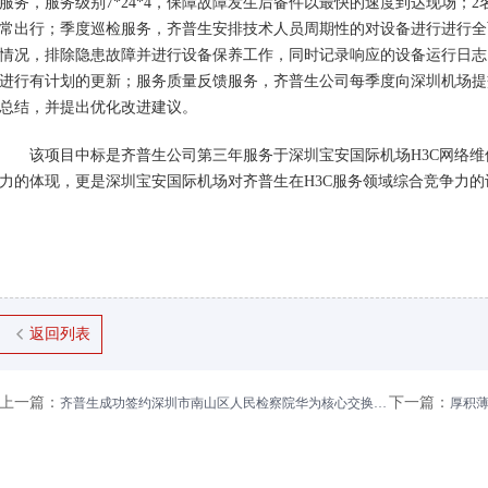
服务，服务级别7*24*4，保障故障发生后备件以最快的速度到达现场；2
常出行；季度巡检服务，齐普生安排技术人员周期性的对设备进行进行全
情况，排除隐患故
障并进行设备保养工作，同时记录响应的设备运行日志
进行有计划的更新；服务质量反馈服务，齐普生公司每季度向深圳机场提
总结，并提出优化改进建议。
该项目中标是齐普生公司第三年服务于深圳宝安国际机场
H3C
网络维
力的体现，更是深圳宝安国际机场对齐普生在
H3C
服务领域综合竞争力的
返回列表
上一篇：
下一篇：
齐普生成功签约深圳市南山区人民检察院华为核心交换机维护项目
2018.12
厚积薄发