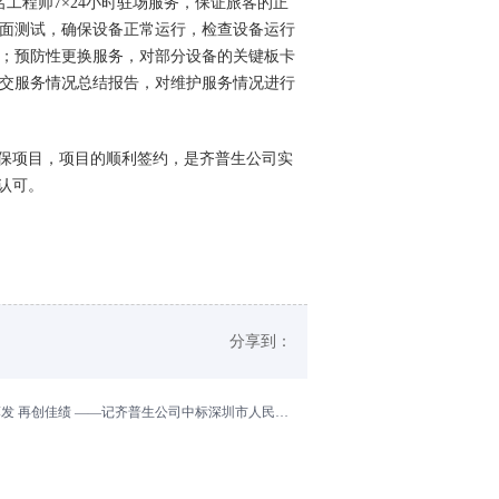
名工程师7×24小时驻场服务，保证旅客的正
面测试，确保设备正常运行，检查设备运行
；预防性更换服务，对部分设备的关键板卡
交服务情况总结报告，对维护服务情况进行
保项目，项目的顺利签约，是齐普生公司实
认可。
分享到：
.03
 再创佳绩 ——记齐普生公司中标深圳市人民检察院设备维护项目
2018.11.07