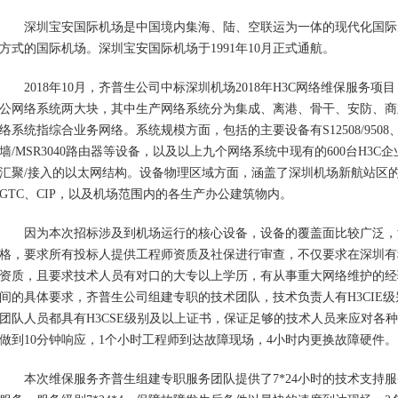
深圳宝安国际机场是中国境内集海、陆、空联运为一体的现代化国际
方式的国际机场。深圳宝安国际机场于1991年10月正式
通航。
201
8
年
10
月，齐普生公司中标深圳机场
201
8
年
H3C
网络维保服务项目
公网络系统两大块，其中生产网络系统分为集成、离港、骨干、安防、商
络系统指综合业务网络。系统规模方面，包括的主要设备有S12508/9508、S7506
墙/MSR3040路由器等设备，以及以上九个网络系统中现有的600台H3
汇聚/接入的以太网结构
。
设备物理区域方面，涵盖了深圳机场新航站区的
GTC、CIP，以及机场范围内的各生产办公建筑物内。
因为本次招标涉及到机场运行的核心设备，设备的覆盖面比较广泛，
格，要求所有投标人提供工程师资质及社保进行审查，不仅要求在深圳有
资质，且要求技术人员有对口的大专以上学历，有从事重大网络维护的经
间的具体要求，齐普生公司组建专职的技术团队，技术负责人有H3CIE
团队人员都具有H3CSE级别及以上证书，保证足够的技术人员来应对各
做到10分钟响应，1个小时工程师到达故障现场，4小时内更换故障硬件。
本次维保服务齐普生组建专职服务团队提供了7*24小时的技术支持